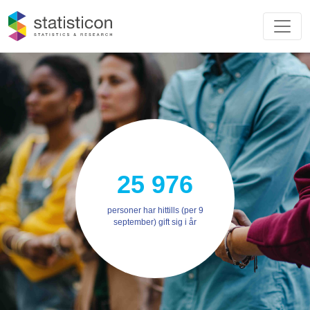
25 976
personer har hittills (per 9
september) gift sig i år